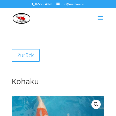
02225 4028
info@meckoi.de
Zurück
Kohaku