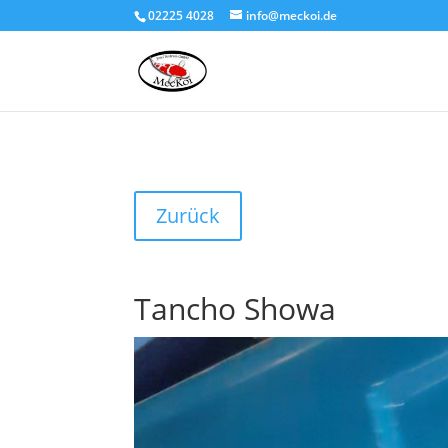
02225 4028
info@meckoi.de
Zurück
Tancho Showa